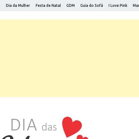
o
Dia da Mulher
Festa de Natal
GDM
Guia do Sofá
I Love Pink
Mar