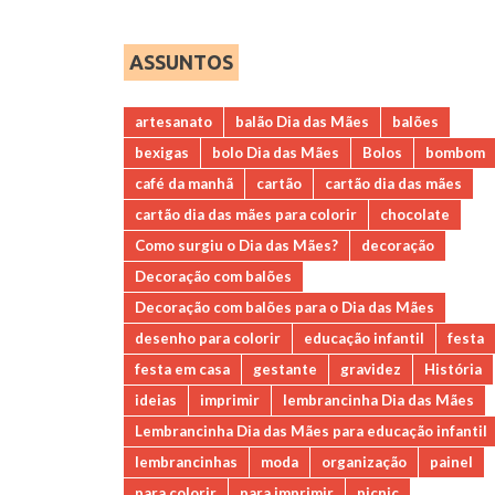
ASSUNTOS
artesanato
balão Dia das Mães
balões
bexigas
bolo Dia das Mães
Bolos
bombom
café da manhã
cartão
cartão dia das mães
cartão dia das mães para colorir
chocolate
Como surgiu o Dia das Mães?
decoração
Decoração com balões
Decoração com balões para o Dia das Mães
desenho para colorir
educação infantil
festa
festa em casa
gestante
gravidez
História
ideias
imprimir
lembrancinha Dia das Mães
Lembrancinha Dia das Mães para educação infantil
lembrancinhas
moda
organização
painel
para colorir
para imprimir
picnic