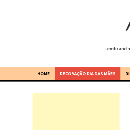
Lembrancinh
Dia das Mães
Lembrancinhas, cartões, ideias e mensagens para o
HOME
DECORAÇÃO DIA DAS MÃES
D