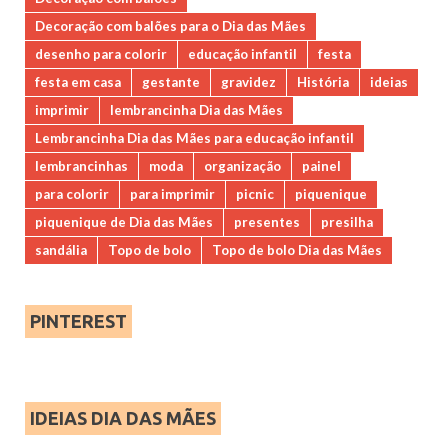
Decoração com balões para o Dia das Mães
desenho para colorir
educação infantil
festa
festa em casa
gestante
gravidez
História
ideias
imprimir
lembrancinha Dia das Mães
Lembrancinha Dia das Mães para educação infantil
lembrancinhas
moda
organização
painel
para colorir
para imprimir
picnic
piquenique
piquenique de Dia das Mães
presentes
presilha
sandália
Topo de bolo
Topo de bolo Dia das Mães
PINTEREST
IDEIAS DIA DAS MÃES