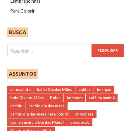
Lembrancinhas
Para Colorir
BUSCA
ASSUNTOS
artesanato
balão Dia das Mães
balões
bexigas
bolo Dia das Mães
Bolos
bombom
café da manhã
cartão
cartão dia das mães
cartão dia das mães para colorir
chocolate
Como surgiu o Dia das Mães?
decoração
Decoração com balões