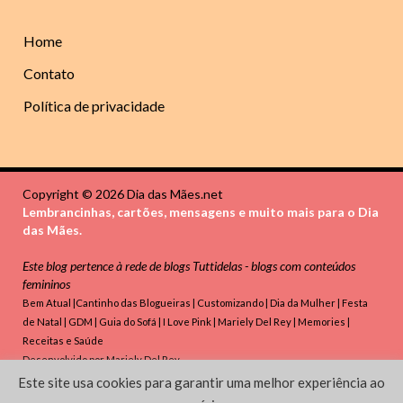
Home
Contato
Política de privacidade
Copyright © 2026 Dia das Mães.net
Lembrancinhas, cartões, mensagens e muito mais para o Dia
das Mães.
Este blog pertence à rede de blogs
Tuttidelas - blogs com conteúdos
femininos
Bem Atual
|
Cantinho das Blogueiras
|
Customizando
|
Dia da Mulher
|
Festa
de Natal
|
GDM
|
Guia do Sofá
|
I Love Pink
|
Mariely Del Rey
|
Memories
|
Receitas e Saúde
Desenvolvido por
Mariely Del Rey
Este site usa cookies para garantir uma melhor experiência ao
Powered by
WordPress
and
HitMag
.