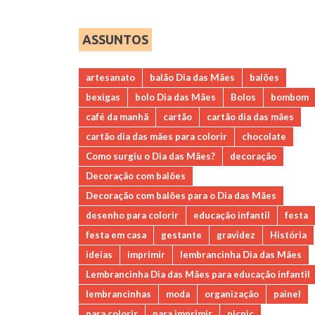
ASSUNTOS
artesanato
balão Dia das Mães
balões
bexigas
bolo Dia das Mães
Bolos
bombom
café da manhã
cartão
cartão dia das mães
cartão dia das mães para colorir
chocolate
Como surgiu o Dia das Mães?
decoração
Decoração com balões
Decoração com balões para o Dia das Mães
desenho para colorir
educação infantil
festa
festa em casa
gestante
gravidez
História
ideias
imprimir
lembrancinha Dia das Mães
Lembrancinha Dia das Mães para educação infantil
lembrancinhas
moda
organização
painel
para colorir
para imprimir
picnic