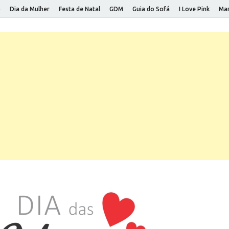
o
Dia da Mulher
Festa de Natal
GDM
Guia do Sofá
I Love Pink
Mar