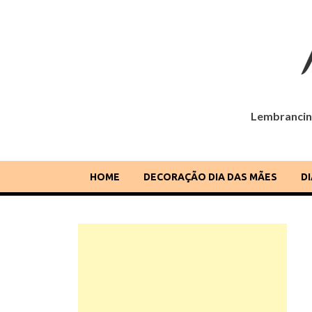
Lembrancinh
Dia das Mães
Lembrancinhas, cartões, ideias e mensagens para o
HOME
DECORAÇÃO DIA DAS MÃES
D