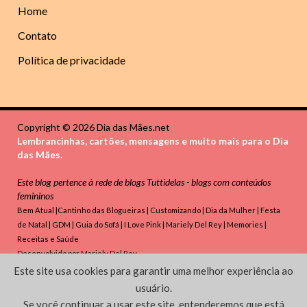
Home
Contato
Política de privacidade
Copyright © 2026 Dia das Mães.net
Lembrancinhas, cartões, mensagens e muito mais para o Dia
das Mães.
Este blog pertence à rede de blogs
Tuttidelas - blogs com conteúdos
femininos
Bem Atual
|
Cantinho das Blogueiras
|
Customizando
|
Dia da Mulher
|
Festa
de Natal
|
GDM
|
Guia do Sofá
|
I Love Pink
|
Mariely Del Rey
|
Memories
|
Receitas e Saúde
Desenvolvido por
Mariely Del Rey
Este site usa cookies para garantir uma melhor experiência ao
Powered by
WordPress
and
HitMag
.
usuário.
Se você continuar a usar este site, entenderemos que está