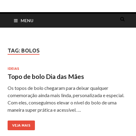
Dia das Mães
Lembrancinhas, cartões, ideias e mensagens para o Dia das Mães
MENU
TAG:
BOLOS
IDEIAS
Topo de bolo Dia das Mães
Os topos de bolo chegaram para deixar qualquer
comemoração ainda mais linda, personalizada e especial.
Com eles, conseguimos elevar o nível do bolo de uma
maneira super prática e acessível. …
VEJA MAIS