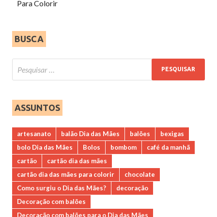
Para Colorir
BUSCA
ASSUNTOS
artesanato
balão Dia das Mães
balões
bexigas
bolo Dia das Mães
Bolos
bombom
café da manhã
cartão
cartão dia das mães
cartão dia das mães para colorir
chocolate
Como surgiu o Dia das Mães?
decoração
Decoração com balões
Decoração com balões para o Dia das Mães