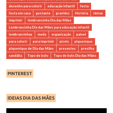
desenho para colorir
educação infantil
festa
festa em casa
gestante
gravidez
História
ideias
imprimir
lembrancinha Dia das Mães
Lembrancinha Dia das Mães para educação infantil
lembrancinhas
moda
organização
painel
para colorir
para imprimir
picnic
piquenique
piquenique de Dia das Mães
presentes
presilha
sandália
Topo de bolo
Topo de bolo Dia das Mães
PINTEREST
IDEIAS DIA DAS MÃES