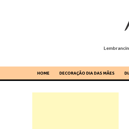
Lembrancinh
Dia das Mães
Lembrancinhas, cartões, ideias e mensagens para o
HOME
DECORAÇÃO DIA DAS MÃES
D