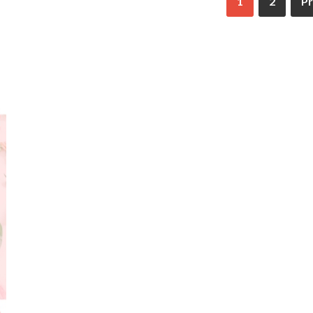
1
2
P