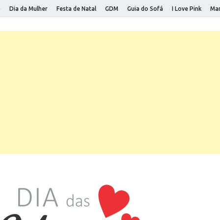
o
Dia da Mulher
Festa de Natal
GDM
Guia do Sofá
I Love Pink
Mar