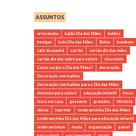
ASSUNTOS
artesanato
balão Dia das Mães
balões
bexigas
bolo Dia das Mães
Bolos
bombom
café da manhã
cartão
cartão dia das mães
cartão dia das mães para colorir
chocolate
Como surgiu o Dia das Mães?
decoração
Decoração com balões
Decoração com balões para o Dia das Mães
desenho para colorir
educação infantil
festa
festa em casa
gestante
gravidez
História
ideias
imprimir
lembrancinha Dia das Mães
Lembrancinha Dia das Mães para educação infantil
lembrancinhas
moda
organização
painel
para colorir
para imprimir
picnic