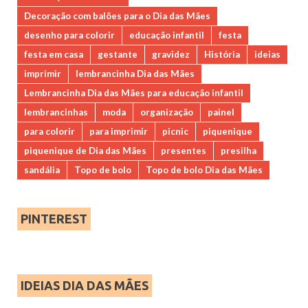
Decoração com balões para o Dia das Mães
desenho para colorir
educação infantil
festa
festa em casa
gestante
gravidez
História
ideias
imprimir
lembrancinha Dia das Mães
Lembrancinha Dia das Mães para educação infantil
lembrancinhas
moda
organização
painel
para colorir
para imprimir
picnic
piquenique
piquenique de Dia das Mães
presentes
presilha
sandália
Topo de bolo
Topo de bolo Dia das Mães
PINTEREST
IDEIAS DIA DAS MÃES