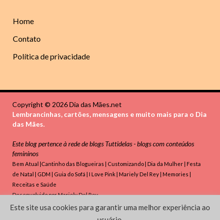
Home
Contato
Política de privacidade
Copyright © 2026 Dia das Mães.net
Lembrancinhas, cartões, mensagens e muito mais para o Dia
das Mães.
Este blog pertence à rede de blogs
Tuttidelas - blogs com conteúdos
femininos
Bem Atual
|
Cantinho das Blogueiras
|
Customizando
|
Dia da Mulher
|
Festa
de Natal
|
GDM
|
Guia do Sofá
|
I Love Pink
|
Mariely Del Rey
|
Memories
|
Receitas e Saúde
Desenvolvido por
Mariely Del Rey
Este site usa cookies para garantir uma melhor experiência ao
Powered by
WordPress
and
HitMag
.
usuário.