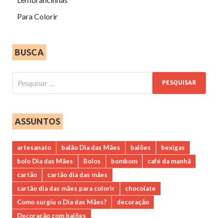
Para Colorir
BUSCA
ASSUNTOS
artesanato
balão Dia das Mães
balões
bexigas
bolo Dia das Mães
Bolos
bombom
café da manhã
cartão
cartão dia das mães
cartão dia das mães para colorir
chocolate
Como surgiu o Dia das Mães?
decoração
Decoração com balões