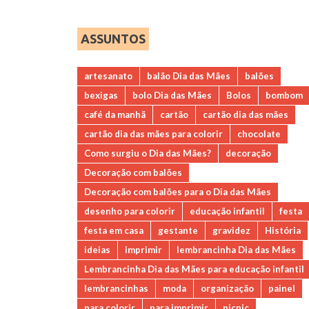
ASSUNTOS
artesanato
balão Dia das Mães
balões
bexigas
bolo Dia das Mães
Bolos
bombom
café da manhã
cartão
cartão dia das mães
cartão dia das mães para colorir
chocolate
Como surgiu o Dia das Mães?
decoração
Decoração com balões
Decoração com balões para o Dia das Mães
desenho para colorir
educação infantil
festa
festa em casa
gestante
gravidez
História
ideias
imprimir
lembrancinha Dia das Mães
Lembrancinha Dia das Mães para educação infantil
lembrancinhas
moda
organização
painel
para colorir
para imprimir
picnic