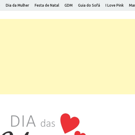
o
Dia da Mulher
Festa de Natal
GDM
Guia do Sofá
I Love Pink
Mar