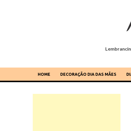
Lembrancinh
Dia das Mães
Lembrancinhas, cartões, ideias e mensagens para o
HOME
DECORAÇÃO DIA DAS MÃES
D