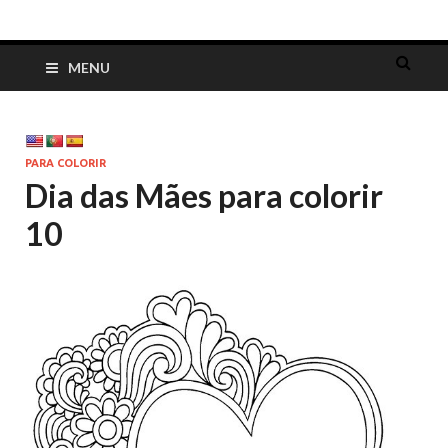
Dia das Mães
Lembrancinhas, cartões, ideias e mensagens para o Dia das Mães
MENU
PARA COLORIR
Dia das Mães para colorir
10