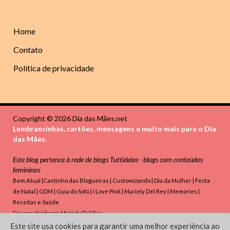
Home
Contato
Política de privacidade
Copyright © 2026 Dia das Mães.net
Lembrancinhas, cartões, mensagens e muito mais para o Dia
das Mães.
Este blog pertence à rede de blogs
Tuttidelas - blogs com conteúdos
femininos
Bem Atual
|
Cantinho das Blogueiras
|
Customizando
|
Dia da Mulher
|
Festa
de Natal
|
GDM
|
Guia do Sofá
|
I Love Pink
|
Mariely Del Rey
|
Memories
|
Receitas e Saúde
Desenvolvido por
Mariely Del Rey
Este site usa cookies para garantir uma melhor experiência ao
Powered by
WordPress
and
HitMag
.