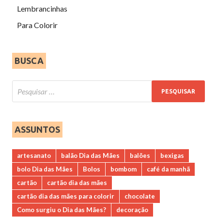
Lembrancinhas
Para Colorir
BUSCA
ASSUNTOS
artesanato
balão Dia das Mães
balões
bexigas
bolo Dia das Mães
Bolos
bombom
café da manhã
cartão
cartão dia das mães
cartão dia das mães para colorir
chocolate
Como surgiu o Dia das Mães?
decoração