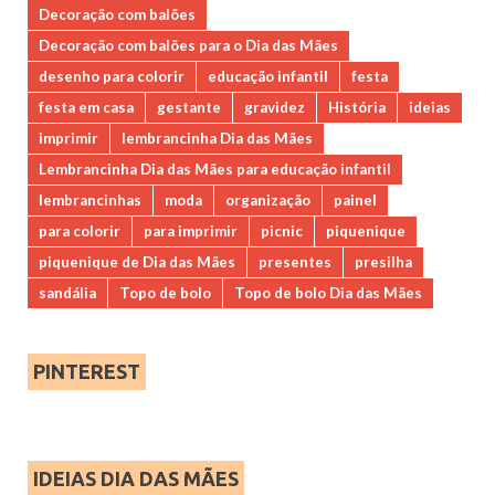
Decoração com balões
Decoração com balões para o Dia das Mães
desenho para colorir
educação infantil
festa
festa em casa
gestante
gravidez
História
ideias
imprimir
lembrancinha Dia das Mães
Lembrancinha Dia das Mães para educação infantil
lembrancinhas
moda
organização
painel
para colorir
para imprimir
picnic
piquenique
piquenique de Dia das Mães
presentes
presilha
sandália
Topo de bolo
Topo de bolo Dia das Mães
PINTEREST
IDEIAS DIA DAS MÃES