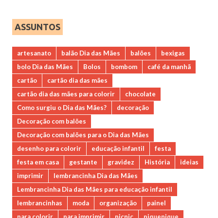
ASSUNTOS
artesanato
balão Dia das Mães
balões
bexigas
bolo Dia das Mães
Bolos
bombom
café da manhã
cartão
cartão dia das mães
cartão dia das mães para colorir
chocolate
Como surgiu o Dia das Mães?
decoração
Decoração com balões
Decoração com balões para o Dia das Mães
desenho para colorir
educação infantil
festa
festa em casa
gestante
gravidez
História
ideias
imprimir
lembrancinha Dia das Mães
Lembrancinha Dia das Mães para educação infantil
lembrancinhas
moda
organização
painel
para colorir
para imprimir
picnic
piquenique